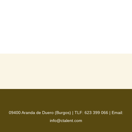
09400 Aranda de Duero (Burgos) |
TLF: 623 399 066
|
Email:
info@ctalent.com