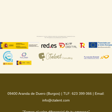
09400 Aranda de Duero (Burgos) |
TLF: 623 399 066
|
Email:
info@ctalent.com
"Somos el
valor
diferencial de tu
empresa
"