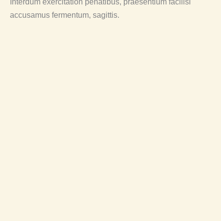
Interdum exercitation penatibus, praesentium facilisi
accusamus fermentum, sagittis.