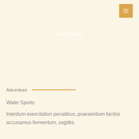
Ir
al
contenido
Our Projects
Adventure
Water Sports
Interdum exercitation penatibus, praesentium facilisi
accusamus fermentum, sagittis.