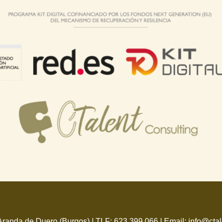
randa de Duero (Burgos) |
TLF: 623 399 066
|
Email: info@cta