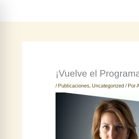
Ir
al
contenido
¡Vuelve el Programa
/
Publicaciones
,
Uncategorized
/ Por
A